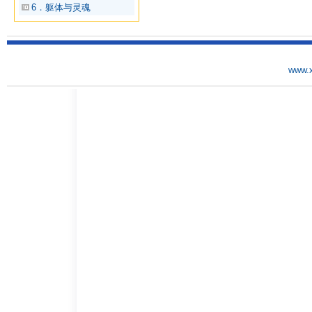
6．躯体与灵魂
www.