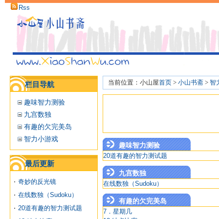
Rss
当前位置：小山屋
首页
>
小山书斋
>
智
栏目导航
趣味智力测验
九宫数独
有趣的欠完美岛
智力小游戏
趣味智力测验
20道有趣的智力测试题
最后更新
九宫数独
奇妙的反光镜
在线数独（Sudoku）
在线数独（Sudoku）
有趣的欠完美岛
20道有趣的智力测试题
7．星期几