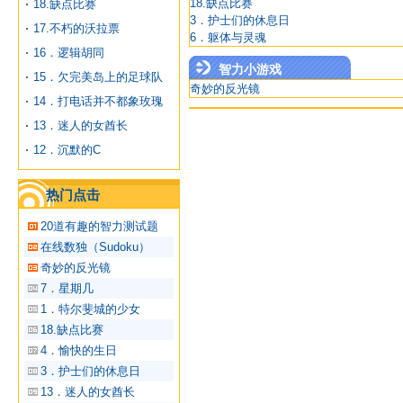
18.缺点比赛
18.缺点比赛
3．护士们的休息日
17.不朽的沃拉票
6．躯体与灵魂
16．逻辑胡同
智力小游戏
15．欠完美岛上的足球队
奇妙的反光镜
14．打电话并不都象玫瑰
13．迷人的女酋长
12．沉默的C
热门点击
20道有趣的智力测试题
在线数独（Sudoku）
奇妙的反光镜
7．星期几
1．特尔斐城的少女
18.缺点比赛
4．愉快的生日
3．护士们的休息日
13．迷人的女酋长