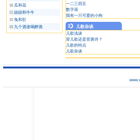
一二三四五
瓜和花
数字谣
妞妞和牛牛
我有一只可爱的小狗
兔和肚
儿歌杂谈
九个酒迷喝醉酒
儿歌浅谈
背儿歌还是背唐诗？
儿歌的特点
儿歌杂谈
www.