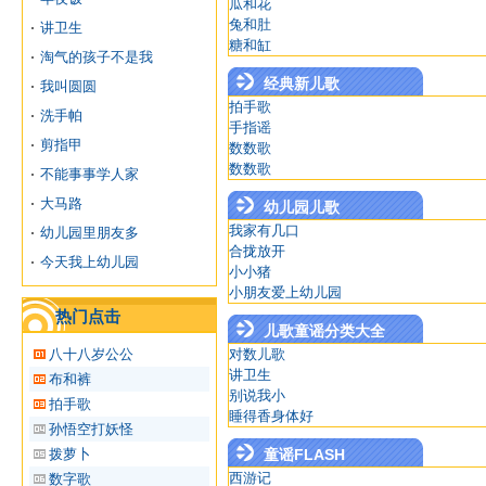
瓜和花
兔和肚
讲卫生
糖和缸
淘气的孩子不是我
经典新儿歌
我叫圆圆
拍手歌
洗手帕
手指谣
剪指甲
数数歌
数数歌
不能事事学人家
大马路
幼儿园儿歌
我家有几口
幼儿园里朋友多
合拢放开
今天我上幼儿园
小小猪
小朋友爱上幼儿园
热门点击
儿歌童谣分类大全
八十八岁公公
对数儿歌
讲卫生
布和裤
别说我小
拍手歌
睡得香身体好
孙悟空打妖怪
拨萝卜
童谣FLASH
西游记
数字歌