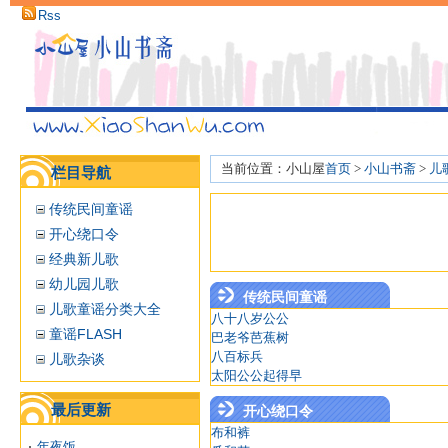
Rss
当前位置：小山屋
首页
>
小山书斋
>
儿
栏目导航
传统民间童谣
开心绕口令
经典新儿歌
幼儿园儿歌
传统民间童谣
儿歌童谣分类大全
八十八岁公公
童谣FLASH
巴老爷芭蕉树
八百标兵
儿歌杂谈
太阳公公起得早
最后更新
开心绕口令
布和裤
年夜饭