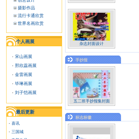
创意设计
摄影作品
流行卡通欣赏
世界名画欣赏
个人画展
杂志封面设计
宋山画展
手抄报
邢欣蕊画展
金雷画展
毕琳画展
刘子恺画展
五二班手抄报集封面
最后更新
标志标徽
喜讯
三国城