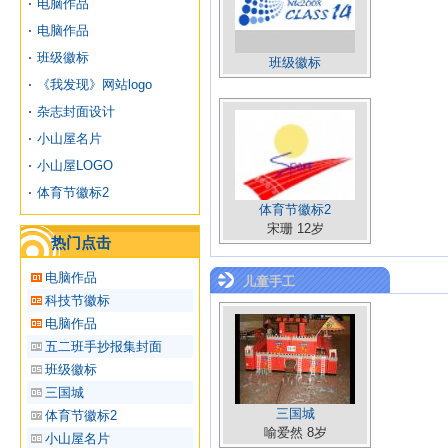
电脑作品
电脑作品
班级徽标
班级徽标
《我发现》网站logo
杂志封面设计
小山屋名片
小山屋LOGO
体育节徽标2
体育节徽标2
宋珊 12岁
热门点击
电脑作品
儿童手工
科技节徽标
电脑作品
五二班手抄报集封面
班级徽标
三国城
三国城
体育节徽标2
喻爱然 8岁
小山屋名片