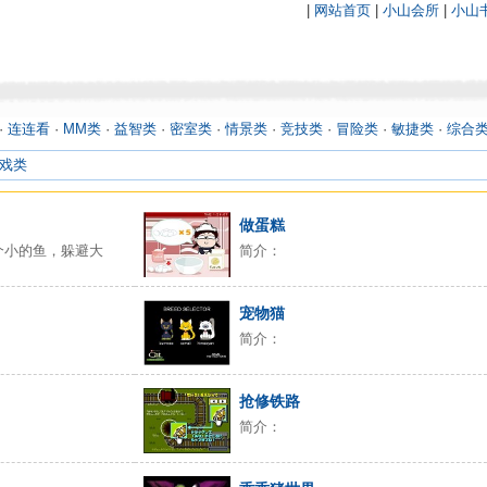
|
网站首页
|
小山会所
|
小山
·
连连看
·
MM类
·
益智类
·
密室类
·
情景类
·
竞技类
·
冒险类
·
敏捷类
·
综合
戏类
做蛋糕
个小的鱼，躲避大
简介：
宠物猫
简介：
抢修铁路
简介：