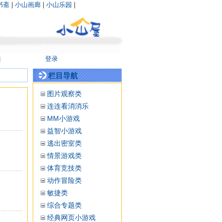
书斋
|
小山画廊
|
小山乐园
|
类
登录
栏目导航
图片观察类
连连看消消乐
MM小游戏
益智小游戏
逃出密室类
情景游戏类
体育竞技类
动作冒险类
敏捷类
综合专题类
经典网页小游戏