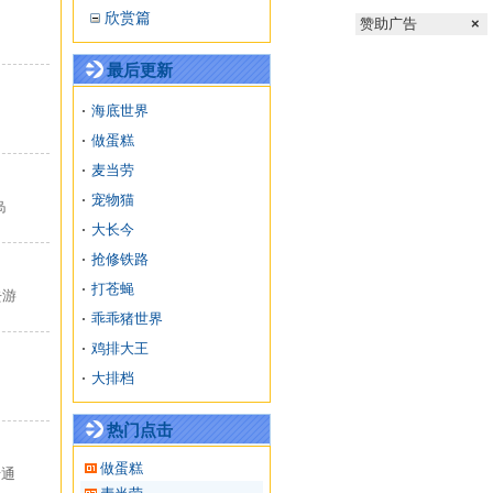
欣赏篇
赞助广告
×
最后更新
海底世界
做蛋糕
麦当劳
宠物猫
岛
大长今
抢修铁路
打苍蝇
去游
乖乖猪世界
鸡排大王
大排档
热门点击
做蛋糕
卡通