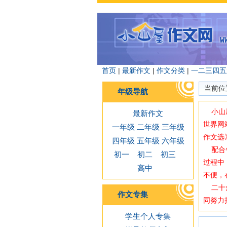
首页
|
最新作文
|
作文分类
|
一
二
三
四
五
当前位
年级导航
小山屋
最新作文
世界网
一年级
二年级
三年级
作文选
四年级
五年级
六年级
配合备
初一
初二
初三
过程中
高中
不便，
二十多
作文专集
同努力
学生个人专集