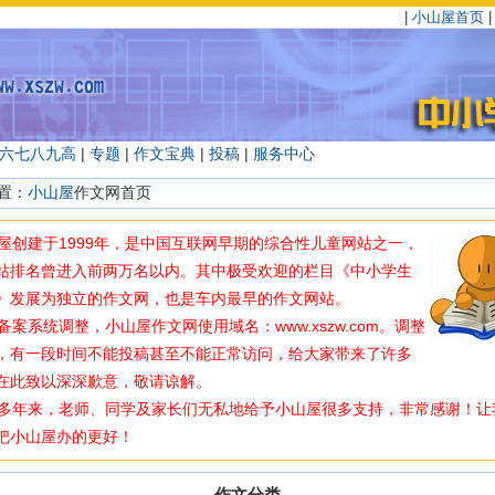
|
小山屋首页
六
七
八
九
高
|
专题
|
作文宝典
|
投稿
|
服务中心
置：
小山屋
作文网首页
创建于1999年，是中国互联网早期的综合性儿童网站之一，
站排名曾进入前两万名以内。其中极受欢迎的栏目《中小学生
》发展为独立的作文网，也是车内最早的作文网站。
案系统调整，小山屋作文网使用域名：www.xszw.com。调整
，有一段时间不能投稿甚至不能正常访问，给大家带来了许多
在此致以深深歉意，敬请谅解。
年来，老师、同学及家长们无私地给予小山屋很多支持，非常感谢！让
把小山屋办的更好！
作文分类