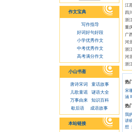
江苏
作文宝典
四
浙江
写作指导
重
好词好句好段
广西
小学优秀作文
河
中考优秀作文
浙
高考满分作文
河
浙
小山书斋
热
唐诗宋词
童话故事
宋
儿歌童谣
谜语大全
涵
万事由来
知识百科
热
歇后语
成语故事
我
讲
本站链接
想