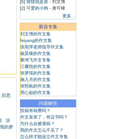
[5]
猜猜我是谁
- 刘文博
[2]
可爱的小狗
- 唐可棣
[5]
在中秋之夜
- 刘文博
更多....
[5]
中秋梦未圆
- 刘文博
新设专集
[5]
平凡，也是一种美
- 刘文
博
刘文博的作文集
[4]
日记一则
- 华嘉璐
feiyang的作文集
[4]
学游泳
- 华嘉璐
张燕萍老师指导作文集
[4]
日记一则
- 华嘉璐
杨昊臻的作文集
[4]
漂亮的喷泉
- 陈溢
黎鸿飞作文专集
[4]
做梦
- 陈溢
江馨悦的作文集
[4]
学游泳
- 陈溢
张梦瑶的作文集
[4]
我十岁生日啦
- 陈溢
施入月的作文集
[4]
看田野
- 陈溢
张熙柘的作文集
[4]
海皮岛水世界
- 陈溢
周心如的作文集
杰
彭思
[7]
一去不复返的小学
- 商艺
问题解答
博
投稿有稿费吗？
[4]
我想当个魔法师
- 韩雨菲
作文发表了，有证书吗？
[4]
游上海野生动物园
- 韩雨
信
演
为什么会被退稿？
菲
我的梦
我的作文怎么不见了？
[4]
逛商场
- 韩雨菲
怎么样才能设立作文专集
[4]
老妈减肥记
- 韩雨菲