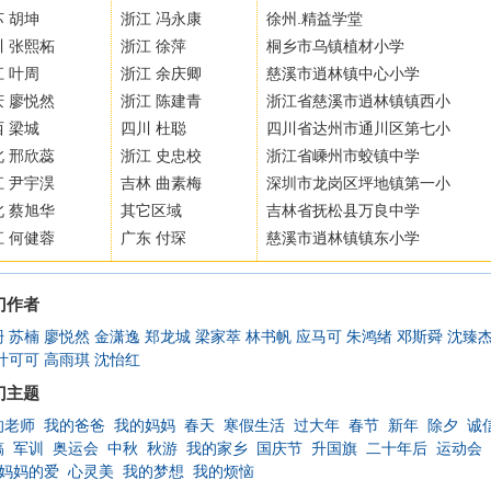
 胡坤
浙江 冯永康
徐州.精益学堂
川 张熙柘
浙江 徐萍
桐乡市乌镇植材小学
 叶周
浙江 余庆卿
慈溪市逍林镇中心小学
庆 廖悦然
浙江 陈建青
浙江省慈溪市逍林镇镇西小
 梁城
四川 杜聪
四川省达州市通川区第七小
北 邢欣蕊
浙江 史忠校
浙江省嵊州市蛟镇中学
江 尹宇淏
吉林 曲素梅
深圳市龙岗区坪地镇第一小
北 蔡旭华
其它区域
吉林省抚松县万良中学
江 何健蓉
广东 付琛
慈溪市逍林镇镇东小学
门作者
珊
苏楠
廖悦然
金潇逸
郑龙城
梁家萃
林书帆
应马可
朱鸿绪
邓斯舜
沈臻
叶可可
高雨琪
沈怡红
门主题
的老师
我的爸爸
我的妈妈
春天
寒假生活
过大年
春节
新年
除夕
诚
稿
军训
奥运会
中秋
秋游
我的家乡
国庆节
升国旗
二十年后
运动会
妈妈的爱
心灵美
我的梦想
我的烦恼