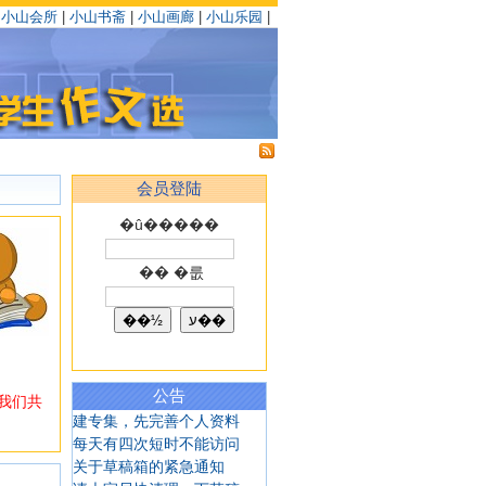
|
小山会所
|
小山书斋
|
小山画廊
|
小山乐园
|
会员登陆
�û�����
�� �룺
公告
我们共
建专集，先完善个人资料
每天有四次短时不能访问
关于草稿箱的紧急通知