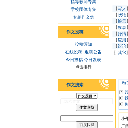
指导教师专集
【
写人
学校团体专集
【
状物
专题作文集
【
绘景
【
叙事
作文投稿
【
抒情
【
应用
投稿须知
【
议论
在线投稿
退稿公告
〖
其它
今日投稿
今日发表
点击排行
热
作文搜索
[7]
[6]
[6]
小
广