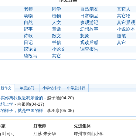
】
老师
同学
自己亲友
其它人
】
动物
植物
日常物品
其它物
】
自然
人文
参观游记
其它景观
】
记事
童话
幻想故事
小说剧本
】
诗歌
散文
想象
随笔
】
日记
书信
观读后感
其它
】
议论文
小论文
调查报告
〗
续改写
其它
门新作文
年度热门
小学总排行
中学总排行
其实你离我很近我亲爱的
- 赵子涵(04-20)
我想上学
- 向银贻(04-27)
你的样子，就是中国的样
- 李丞康(05-05)
作家
好老师
先进集体
西 叶可可
江苏 朱安华
嵊州市剡山小学