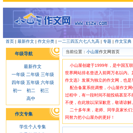
首页
|
最新作文
|
作文分类
|
一
二
三
四
五
六
七
八
九
高
|
专题
|
作文宝典
当前位置：
小山屋
作文网首页
年级导航
小山屋创建于1999年，是中国互
最新作文
世界网站排名曾进入前两万名以内。
一年级
二年级
三年级
作文选》发展为独立的作文网，也是
四年级
五年级
六年级
配合备案系统调整，小山屋作文网使用域
初一
初二
初三
过程中，有一段时间不能投稿甚至不
高中
不便，在此致以深深歉意，敬请谅解
二十多年来，老师、同学及家长们
作文专集
同努力把小山屋办的更好！
学生个人专集