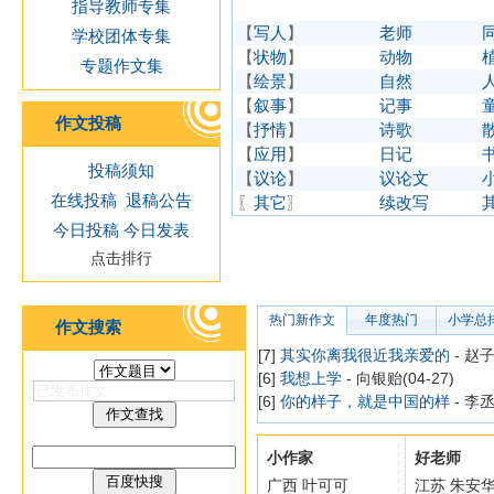
指导教师专集
【
写人
】
老师
学校团体专集
【
状物
】
动物
专题作文集
【
绘景
】
自然
【
叙事
】
记事
作文投稿
【
抒情
】
诗歌
【
应用
】
日记
投稿须知
【
议论
】
议论文
在线投稿
退稿公告
〖
其它
〗
续改写
今日投稿
今日发表
点击排行
热门新作文
年度热门
小学总
作文搜索
[7]
其实你离我很近我亲爱的
- 赵子
[6]
我想上学
- 向银贻(04-27)
[6]
你的样子，就是中国的样
- 李丞
小作家
好老师
广西 叶可可
江苏 朱安