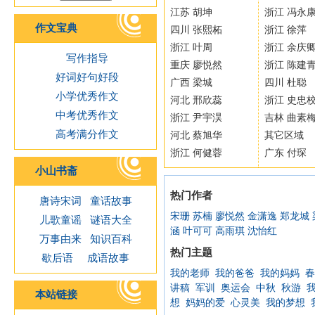
江苏 胡坤
浙江 冯永
作文宝典
四川 张熙柘
浙江 徐萍
浙江 叶周
浙江 余庆
写作指导
重庆 廖悦然
浙江 陈建
好词好句好段
广西 梁城
四川 杜聪
小学优秀作文
河北 邢欣蕊
浙江 史忠
中考优秀作文
浙江 尹宇淏
吉林 曲素
高考满分作文
河北 蔡旭华
其它区域
浙江 何健蓉
广东 付琛
小山书斋
热门作者
唐诗宋词
童话故事
宋珊
苏楠
廖悦然
金潇逸
郑龙城
儿歌童谣
谜语大全
涵
叶可可
高雨琪
沈怡红
万事由来
知识百科
热门主题
歇后语
成语故事
我的老师
我的爸爸
我的妈妈
春
讲稿
军训
奥运会
中秋
秋游
本站链接
想
妈妈的爱
心灵美
我的梦想