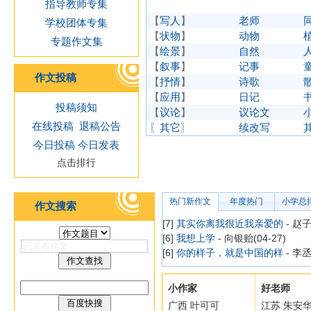
指导教师专集
【
写人
】
老师
学校团体专集
【
状物
】
动物
专题作文集
【
绘景
】
自然
【
叙事
】
记事
作文投稿
【
抒情
】
诗歌
【
应用
】
日记
投稿须知
【
议论
】
议论文
在线投稿
退稿公告
〖
其它
〗
续改写
今日投稿
今日发表
点击排行
热门新作文
年度热门
小学总
作文搜索
[7]
其实你离我很近我亲爱的
- 赵子
[6]
我想上学
- 向银贻(04-27)
[6]
你的样子，就是中国的样
- 李丞
小作家
好老师
广西 叶可可
江苏 朱安