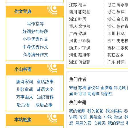
江苏 胡坤
浙江 冯永
作文宝典
四川 张熙柘
浙江 徐萍
浙江 叶周
浙江 余庆
写作指导
重庆 廖悦然
浙江 陈建
好词好句好段
广西 梁城
四川 杜聪
小学优秀作文
河北 邢欣蕊
浙江 史忠
中考优秀作文
浙江 尹宇淏
吉林 曲素
高考满分作文
河北 蔡旭华
其它区域
浙江 何健蓉
广东 付琛
小山书斋
热门作者
唐诗宋词
童话故事
宋珊
苏楠
廖悦然
金潇逸
郑龙城
儿歌童谣
谜语大全
涵
叶可可
高雨琪
沈怡红
万事由来
知识百科
热门主题
歇后语
成语故事
我的老师
我的爸爸
我的妈妈
春
讲稿
军训
奥运会
中秋
秋游
本站链接
想
妈妈的爱
心灵美
我的梦想