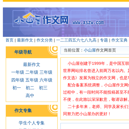
首页
|
最新作文
|
作文分类
|
一
二
三
四
五
六
七
八
九
高
|
专题
|
作文宝典
当前位置：
小山屋
作文网首页
年级导航
小山屋创建于1999年，是中国互
最新作文
世界网站排名曾进入前两万名以内。
一年级
二年级
三年级
作文选》发展为独立的作文网，也是
四年级
五年级
六年级
配合备案系统调整，小山屋作文网使用域
初一
初二
初三
过程中，有一段时间不能投稿甚至不
高中
不便，在此致以深深歉意，敬请谅解
二十多年来，老师、同学及家长们
作文专集
同努力把小山屋办的更好！
学生个人专集