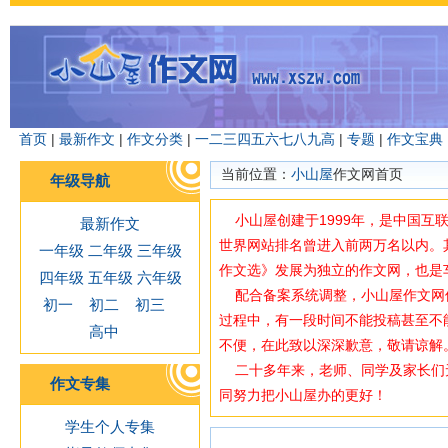
首页
|
最新作文
|
作文分类
|
一
二
三
四
五
六
七
八
九
高
|
专题
|
作文宝典
当前位置：
小山屋
作文网首页
年级导航
小山屋创建于1999年，是中国互
最新作文
世界网站排名曾进入前两万名以内。
一年级
二年级
三年级
作文选》发展为独立的作文网，也是
四年级
五年级
六年级
配合备案系统调整，小山屋作文网使用域
初一
初二
初三
过程中，有一段时间不能投稿甚至不
高中
不便，在此致以深深歉意，敬请谅解
二十多年来，老师、同学及家长们
作文专集
同努力把小山屋办的更好！
学生个人专集