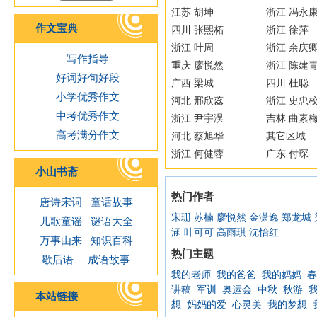
江苏 胡坤
浙江 冯永
作文宝典
四川 张熙柘
浙江 徐萍
浙江 叶周
浙江 余庆
写作指导
重庆 廖悦然
浙江 陈建
好词好句好段
广西 梁城
四川 杜聪
小学优秀作文
河北 邢欣蕊
浙江 史忠
中考优秀作文
浙江 尹宇淏
吉林 曲素
高考满分作文
河北 蔡旭华
其它区域
浙江 何健蓉
广东 付琛
小山书斋
热门作者
唐诗宋词
童话故事
宋珊
苏楠
廖悦然
金潇逸
郑龙城
儿歌童谣
谜语大全
涵
叶可可
高雨琪
沈怡红
万事由来
知识百科
热门主题
歇后语
成语故事
我的老师
我的爸爸
我的妈妈
春
讲稿
军训
奥运会
中秋
秋游
本站链接
想
妈妈的爱
心灵美
我的梦想