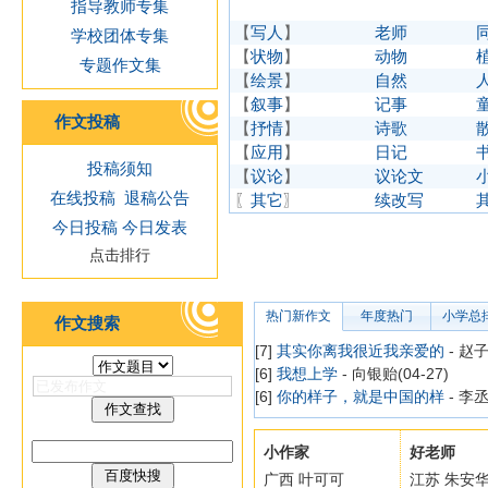
指导教师专集
【
写人
】
老师
学校团体专集
【
状物
】
动物
专题作文集
【
绘景
】
自然
【
叙事
】
记事
作文投稿
【
抒情
】
诗歌
【
应用
】
日记
投稿须知
【
议论
】
议论文
在线投稿
退稿公告
〖
其它
〗
续改写
今日投稿
今日发表
点击排行
热门新作文
年度热门
小学总
作文搜索
[7]
其实你离我很近我亲爱的
- 赵子
[6]
我想上学
- 向银贻(04-27)
[6]
你的样子，就是中国的样
- 李丞
小作家
好老师
广西 叶可可
江苏 朱安