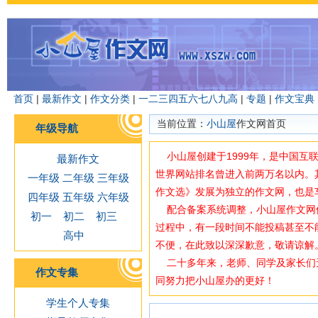
首页
|
最新作文
|
作文分类
|
一
二
三
四
五
六
七
八
九
高
|
专题
|
作文宝典
当前位置：
小山屋
作文网首页
年级导航
小山屋创建于1999年，是中国互
最新作文
世界网站排名曾进入前两万名以内。
一年级
二年级
三年级
作文选》发展为独立的作文网，也是
四年级
五年级
六年级
配合备案系统调整，小山屋作文网使用域
初一
初二
初三
过程中，有一段时间不能投稿甚至不
高中
不便，在此致以深深歉意，敬请谅解
二十多年来，老师、同学及家长们
作文专集
同努力把小山屋办的更好！
学生个人专集