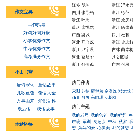
江苏 胡坤
浙江 冯永
作文宝典
四川 张熙柘
浙江 徐萍
浙江 叶周
浙江 余庆
写作指导
重庆 廖悦然
浙江 陈建
好词好句好段
广西 梁城
四川 杜聪
小学优秀作文
河北 邢欣蕊
浙江 史忠
中考优秀作文
浙江 尹宇淏
吉林 曲素
高考满分作文
河北 蔡旭华
其它区域
浙江 何健蓉
广东 付琛
小山书斋
热门作者
唐诗宋词
童话故事
宋珊
苏楠
廖悦然
金潇逸
郑龙城
儿歌童谣
谜语大全
涵
叶可可
高雨琪
沈怡红
万事由来
知识百科
热门主题
歇后语
成语故事
我的老师
我的爸爸
我的妈妈
春
讲稿
军训
奥运会
中秋
秋游
本站链接
想
妈妈的爱
心灵美
我的梦想