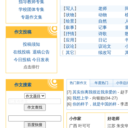
指导教师专集
【
写人
】
老师
学校团体专集
【
状物
】
动物
专题作文集
【
绘景
】
自然
【
叙事
】
记事
作文投稿
【
抒情
】
诗歌
【
应用
】
日记
投稿须知
【
议论
】
议论文
在线投稿
退稿公告
〖
其它
〗
续改写
今日投稿
今日发表
点击排行
热门新作文
年度热门
小学总
作文搜索
[7]
其实你离我很近我亲爱的
- 赵子
[6]
我想上学
- 向银贻(04-27)
[6]
你的样子，就是中国的样
- 李丞
小作家
好老师
广西 叶可可
江苏 朱安