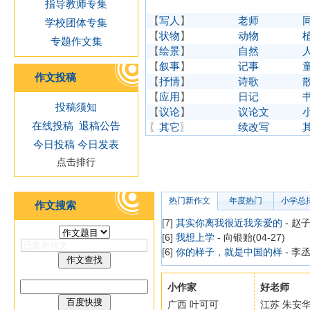
指导教师专集
【
写人
】
老师
学校团体专集
【
状物
】
动物
专题作文集
【
绘景
】
自然
【
叙事
】
记事
作文投稿
【
抒情
】
诗歌
【
应用
】
日记
投稿须知
【
议论
】
议论文
在线投稿
退稿公告
〖
其它
〗
续改写
今日投稿
今日发表
点击排行
热门新作文
年度热门
小学总
作文搜索
[7]
其实你离我很近我亲爱的
- 赵子
[6]
我想上学
- 向银贻(04-27)
[6]
你的样子，就是中国的样
- 李丞
小作家
好老师
广西 叶可可
江苏 朱安