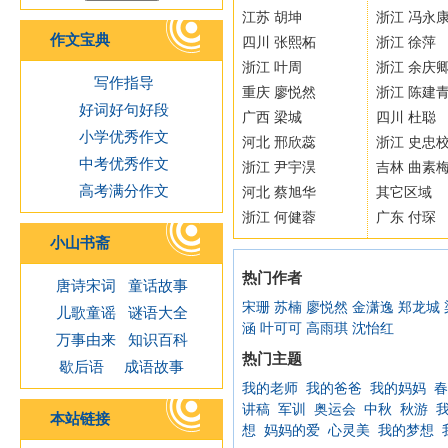
江苏 胡坤
浙江 冯永
作文宝典
四川 张熙柘
浙江 徐萍
浙江 叶周
浙江 余庆
写作指导
重庆 廖悦然
浙江 陈建
好词好句好段
广西 梁城
四川 杜聪
小学优秀作文
河北 邢欣蕊
浙江 史忠
中考优秀作文
浙江 尹宇淏
吉林 曲素
高考满分作文
河北 蔡旭华
其它区域
浙江 何健蓉
广东 付琛
小山书斋
热门作者
唐诗宋词
童话故事
宋珊
苏楠
廖悦然
金潇逸
郑龙城
儿歌童谣
谜语大全
涵
叶可可
高雨琪
沈怡红
万事由来
知识百科
热门主题
歇后语
成语故事
我的老师
我的爸爸
我的妈妈
春
讲稿
军训
奥运会
中秋
秋游
本站链接
想
妈妈的爱
心灵美
我的梦想