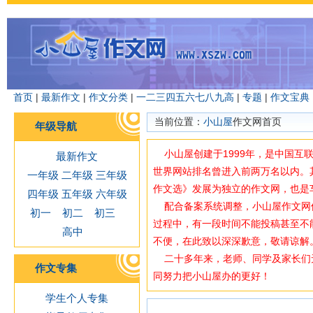
首页
|
最新作文
|
作文分类
|
一
二
三
四
五
六
七
八
九
高
|
专题
|
作文宝典
当前位置：
小山屋
作文网首页
年级导航
小山屋创建于1999年，是中国互
最新作文
世界网站排名曾进入前两万名以内。
一年级
二年级
三年级
作文选》发展为独立的作文网，也是
四年级
五年级
六年级
配合备案系统调整，小山屋作文网使用域
初一
初二
初三
过程中，有一段时间不能投稿甚至不
高中
不便，在此致以深深歉意，敬请谅解
二十多年来，老师、同学及家长们
作文专集
同努力把小山屋办的更好！
学生个人专集