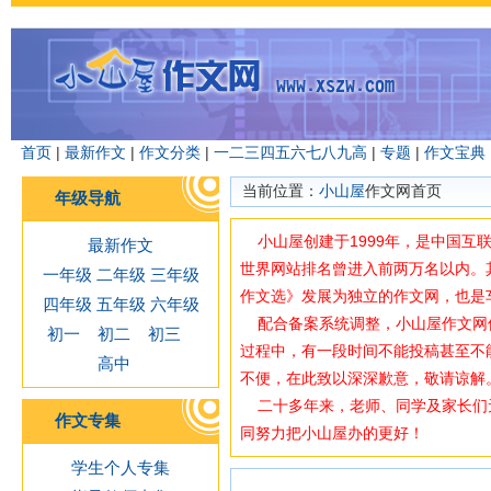
首页
|
最新作文
|
作文分类
|
一
二
三
四
五
六
七
八
九
高
|
专题
|
作文宝典
当前位置：
小山屋
作文网首页
年级导航
小山屋创建于1999年，是中国互
最新作文
世界网站排名曾进入前两万名以内。
一年级
二年级
三年级
作文选》发展为独立的作文网，也是
四年级
五年级
六年级
配合备案系统调整，小山屋作文网使用域
初一
初二
初三
过程中，有一段时间不能投稿甚至不
高中
不便，在此致以深深歉意，敬请谅解
二十多年来，老师、同学及家长们
作文专集
同努力把小山屋办的更好！
学生个人专集