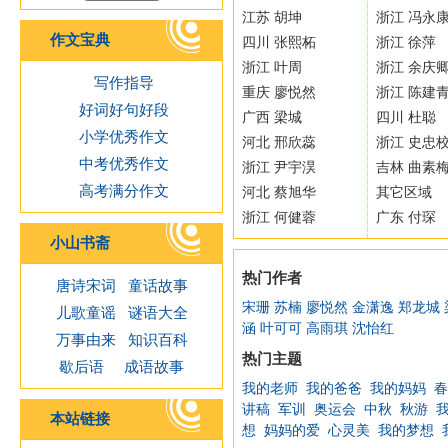
江苏 胡坤
浙江 冯永
作文宝典
四川 张熙柘
浙江 徐萍
浙江 叶周
浙江 余庆
写作指导
重庆 廖悦然
浙江 陈建
好词好句好段
广西 梁城
四川 杜聪
小学优秀作文
河北 邢欣蕊
浙江 史忠
中考优秀作文
浙江 尹宇淏
吉林 曲素
高考满分作文
河北 蔡旭华
其它区域
浙江 何健蓉
广东 付琛
小山书斋
热门作者
唐诗宋词
童话故事
宋珊
苏楠
廖悦然
金潇逸
郑龙城
儿歌童谣
谜语大全
涵
叶可可
高雨琪
沈怡红
万事由来
知识百科
热门主题
歇后语
成语故事
我的老师
我的爸爸
我的妈妈
春
讲稿
军训
奥运会
中秋
秋游
本站链接
想
妈妈的爱
心灵美
我的梦想