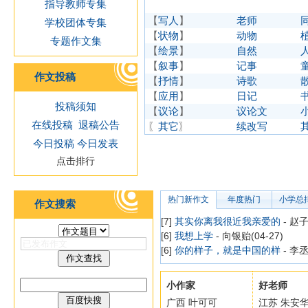
指导教师专集
【
写人
】
老师
学校团体专集
【
状物
】
动物
专题作文集
【
绘景
】
自然
【
叙事
】
记事
作文投稿
【
抒情
】
诗歌
【
应用
】
日记
投稿须知
【
议论
】
议论文
在线投稿
退稿公告
〖
其它
〗
续改写
今日投稿
今日发表
点击排行
热门新作文
年度热门
小学总
作文搜索
[7]
其实你离我很近我亲爱的
- 赵子
[6]
我想上学
- 向银贻(04-27)
[6]
你的样子，就是中国的样
- 李丞
小作家
好老师
广西 叶可可
江苏 朱安