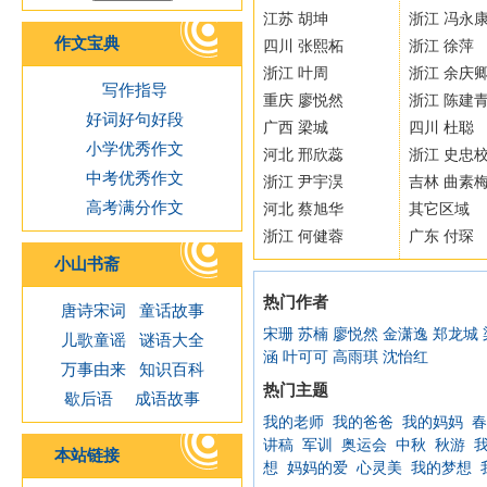
江苏 胡坤
浙江 冯永
作文宝典
四川 张熙柘
浙江 徐萍
浙江 叶周
浙江 余庆
写作指导
重庆 廖悦然
浙江 陈建
好词好句好段
广西 梁城
四川 杜聪
小学优秀作文
河北 邢欣蕊
浙江 史忠
中考优秀作文
浙江 尹宇淏
吉林 曲素
高考满分作文
河北 蔡旭华
其它区域
浙江 何健蓉
广东 付琛
小山书斋
热门作者
唐诗宋词
童话故事
宋珊
苏楠
廖悦然
金潇逸
郑龙城
儿歌童谣
谜语大全
涵
叶可可
高雨琪
沈怡红
万事由来
知识百科
热门主题
歇后语
成语故事
我的老师
我的爸爸
我的妈妈
春
讲稿
军训
奥运会
中秋
秋游
本站链接
想
妈妈的爱
心灵美
我的梦想