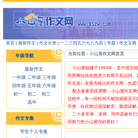
首页
|
最新作文
|
作文分类
|
一
二
三
四
五
六
七
八
九
高
|
专题
|
作文宝典
当前位置：
小山屋
作文网首页
年级导航
小山屋创建于1999年，是中国互
最新作文
世界网站排名曾进入前两万名以内。
一年级
二年级
三年级
作文选》发展为独立的作文网，也是
四年级
五年级
六年级
配合备案系统调整，小山屋作文网使用域
初一
初二
初三
过程中，有一段时间不能投稿甚至不
高中
不便，在此致以深深歉意，敬请谅解
二十多年来，老师、同学及家长们
作文专集
同努力把小山屋办的更好！
学生个人专集