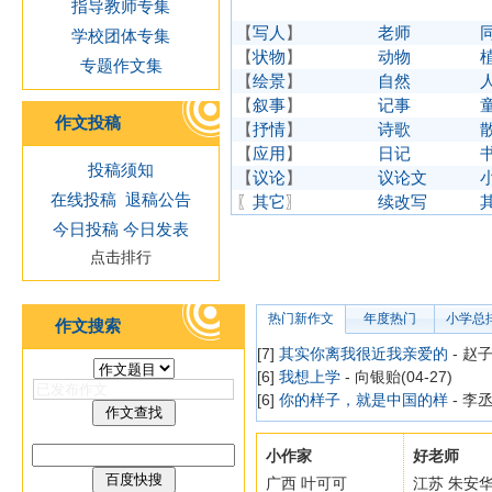
指导教师专集
【
写人
】
老师
学校团体专集
【
状物
】
动物
专题作文集
【
绘景
】
自然
【
叙事
】
记事
作文投稿
【
抒情
】
诗歌
【
应用
】
日记
投稿须知
【
议论
】
议论文
在线投稿
退稿公告
〖
其它
〗
续改写
今日投稿
今日发表
点击排行
热门新作文
年度热门
小学总
作文搜索
[7]
其实你离我很近我亲爱的
- 赵子
[6]
我想上学
- 向银贻(04-27)
[6]
你的样子，就是中国的样
- 李丞
小作家
好老师
广西 叶可可
江苏 朱安