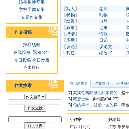
指导教师专集
【
写人
】
老师
学校团体专集
【
状物
】
动物
专题作文集
【
绘景
】
自然
【
叙事
】
记事
作文投稿
【
抒情
】
诗歌
【
应用
】
日记
投稿须知
【
议论
】
议论文
在线投稿
退稿公告
〖
其它
〗
续改写
今日投稿
今日发表
点击排行
热门新作文
年度热门
小学总
作文搜索
[7]
其实你离我很近我亲爱的
- 赵子
[6]
我想上学
- 向银贻(04-27)
[6]
你的样子，就是中国的样
- 李丞
小作家
好老师
广西 叶可可
江苏 朱安