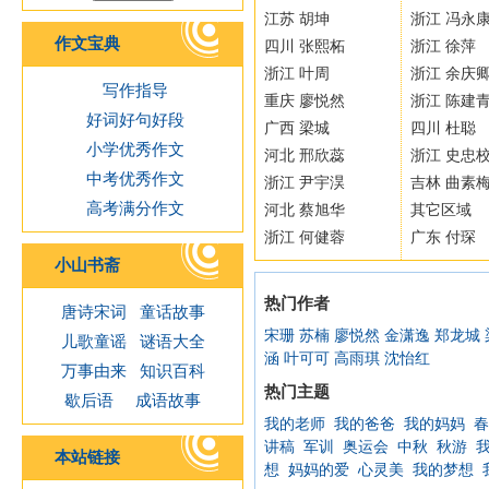
江苏 胡坤
浙江 冯永
作文宝典
四川 张熙柘
浙江 徐萍
浙江 叶周
浙江 余庆
写作指导
重庆 廖悦然
浙江 陈建
好词好句好段
广西 梁城
四川 杜聪
小学优秀作文
河北 邢欣蕊
浙江 史忠
中考优秀作文
浙江 尹宇淏
吉林 曲素
高考满分作文
河北 蔡旭华
其它区域
浙江 何健蓉
广东 付琛
小山书斋
热门作者
唐诗宋词
童话故事
宋珊
苏楠
廖悦然
金潇逸
郑龙城
儿歌童谣
谜语大全
涵
叶可可
高雨琪
沈怡红
万事由来
知识百科
热门主题
歇后语
成语故事
我的老师
我的爸爸
我的妈妈
春
讲稿
军训
奥运会
中秋
秋游
本站链接
想
妈妈的爱
心灵美
我的梦想