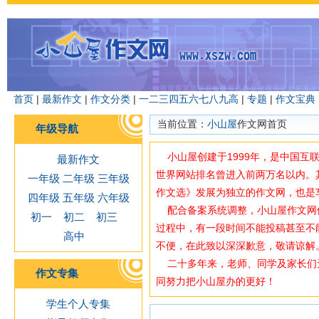
首页
|
最新作文
|
作文分类
|
一
二
三
四
五
六
七
八
九
高
|
专题
|
作文宝典
当前位置：
小山屋
作文网首页
年级导航
小山屋创建于1999年，是中国互
最新作文
世界网站排名曾进入前两万名以内。
一年级
二年级
三年级
作文选》发展为独立的作文网，也是
四年级
五年级
六年级
配合备案系统调整，小山屋作文网使用域
初一
初二
初三
过程中，有一段时间不能投稿甚至不
高中
不便，在此致以深深歉意，敬请谅解
二十多年来，老师、同学及家长们
作文专集
同努力把小山屋办的更好！
学生个人专集