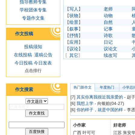
指导教师专集
【
写人
】
老师
学校团体专集
【
状物
】
动物
专题作文集
【
绘景
】
自然
【
叙事
】
记事
作文投稿
【
抒情
】
诗歌
【
应用
】
日记
投稿须知
【
议论
】
议论文
在线投稿
退稿公告
〖
其它
〗
续改写
今日投稿
今日发表
点击排行
热门新作文
年度热门
小学总
作文搜索
[7]
其实你离我很近我亲爱的
- 赵子
[6]
我想上学
- 向银贻(04-27)
[6]
你的样子，就是中国的样
- 李丞
小作家
好老师
广西 叶可可
江苏 朱安