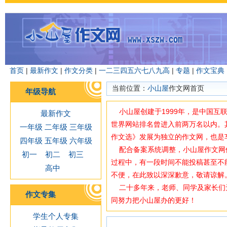
首页
|
最新作文
|
作文分类
|
一
二
三
四
五
六
七
八
九
高
|
专题
|
作文宝典
当前位置：
小山屋
作文网首页
年级导航
小山屋创建于1999年，是中国互
最新作文
世界网站排名曾进入前两万名以内。
一年级
二年级
三年级
作文选》发展为独立的作文网，也是
四年级
五年级
六年级
配合备案系统调整，小山屋作文网使用域
初一
初二
初三
过程中，有一段时间不能投稿甚至不
高中
不便，在此致以深深歉意，敬请谅解
二十多年来，老师、同学及家长们
作文专集
同努力把小山屋办的更好！
学生个人专集