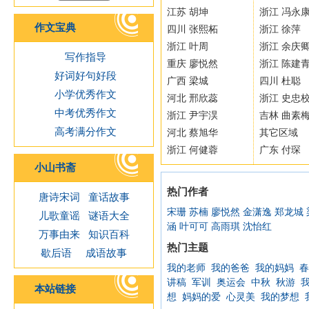
江苏 胡坤
浙江 冯永
作文宝典
四川 张熙柘
浙江 徐萍
浙江 叶周
浙江 余庆
写作指导
重庆 廖悦然
浙江 陈建
好词好句好段
广西 梁城
四川 杜聪
小学优秀作文
河北 邢欣蕊
浙江 史忠
中考优秀作文
浙江 尹宇淏
吉林 曲素
高考满分作文
河北 蔡旭华
其它区域
浙江 何健蓉
广东 付琛
小山书斋
热门作者
唐诗宋词
童话故事
宋珊
苏楠
廖悦然
金潇逸
郑龙城
儿歌童谣
谜语大全
涵
叶可可
高雨琪
沈怡红
万事由来
知识百科
热门主题
歇后语
成语故事
我的老师
我的爸爸
我的妈妈
春
讲稿
军训
奥运会
中秋
秋游
本站链接
想
妈妈的爱
心灵美
我的梦想