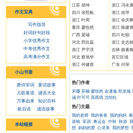
江苏 胡坤
浙江 冯永
作文宝典
四川 张熙柘
浙江 徐萍
浙江 叶周
浙江 余庆
写作指导
重庆 廖悦然
浙江 陈建
好词好句好段
广西 梁城
四川 杜聪
小学优秀作文
河北 邢欣蕊
浙江 史忠
中考优秀作文
浙江 尹宇淏
吉林 曲素
高考满分作文
河北 蔡旭华
其它区域
浙江 何健蓉
广东 付琛
小山书斋
热门作者
唐诗宋词
童话故事
宋珊
苏楠
廖悦然
金潇逸
郑龙城
儿歌童谣
谜语大全
涵
叶可可
高雨琪
沈怡红
万事由来
知识百科
热门主题
歇后语
成语故事
我的老师
我的爸爸
我的妈妈
春
讲稿
军训
奥运会
中秋
秋游
本站链接
想
妈妈的爱
心灵美
我的梦想