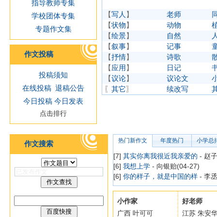
指导教师专集
【
写人
】
老师
学校团体专集
【
状物
】
动物
专题作文集
【
绘景
】
自然
【
叙事
】
记事
作文投稿
【
抒情
】
诗歌
【
应用
】
日记
投稿须知
【
议论
】
议论文
在线投稿
退稿公告
〖
其它
〗
续改写
今日投稿
今日发表
点击排行
热门新作文
年度热门
小学总
作文搜索
[7]
其实你离我很近我亲爱的
- 赵子
[6]
我想上学
- 向银贻(04-27)
[6]
你的样子，就是中国的样
- 李丞
小作家
好老师
广西 叶可可
江苏 朱安