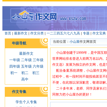
首页
|
最新作文
|
作文分类
|
一
二
三
四
五
六
七
八
九
高
|
专题
|
作文宝典
当前位置：
小山屋
作文网首页
年级导航
小山屋创建于1999年，是中国互
最新作文
世界网站排名曾进入前两万名以内。
一年级
二年级
三年级
作文选》发展为独立的作文网，也是
四年级
五年级
六年级
配合备案系统调整，小山屋作文网使用域
初一
初二
初三
过程中，有一段时间不能投稿甚至不
高中
不便，在此致以深深歉意，敬请谅解
二十多年来，老师、同学及家长们
作文专集
同努力把小山屋办的更好！
学生个人专集