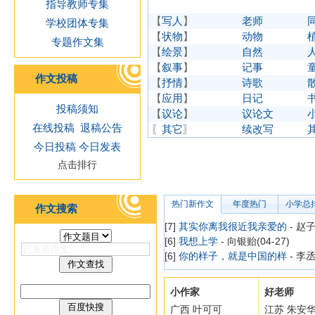
指导教师专集
【
写人
】
老师
学校团体专集
【
状物
】
动物
专题作文集
【
绘景
】
自然
【
叙事
】
记事
作文投稿
【
抒情
】
诗歌
【
应用
】
日记
投稿须知
【
议论
】
议论文
在线投稿
退稿公告
〖
其它
〗
续改写
今日投稿
今日发表
点击排行
热门新作文
年度热门
小学总
作文搜索
[7]
其实你离我很近我亲爱的
- 赵子
[6]
我想上学
- 向银贻(04-27)
[6]
你的样子，就是中国的样
- 李丞
小作家
好老师
广西 叶可可
江苏 朱安