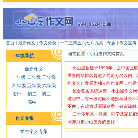
首页
|
最新作文
|
作文分类
|
一
二
三
四
五
六
七
八
九
高
|
专题
|
作文宝典
当前位置：
小山屋
作文网首页
年级导航
小山屋创建于1999年，是中国互
最新作文
世界网站排名曾进入前两万名以内。
一年级
二年级
三年级
作文选》发展为独立的作文网，也是
四年级
五年级
六年级
配合备案系统调整，小山屋作文网使用域
初一
初二
初三
过程中，有一段时间不能投稿甚至不
高中
不便，在此致以深深歉意，敬请谅解
二十多年来，老师、同学及家长们
作文专集
同努力把小山屋办的更好！
学生个人专集