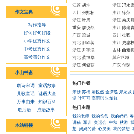
江苏 胡坤
浙江 冯永
作文宝典
四川 张熙柘
浙江 徐萍
浙江 叶周
浙江 余庆
写作指导
重庆 廖悦然
浙江 陈建
好词好句好段
广西 梁城
四川 杜聪
小学优秀作文
河北 邢欣蕊
浙江 史忠
中考优秀作文
浙江 尹宇淏
吉林 曲素
高考满分作文
河北 蔡旭华
其它区域
浙江 何健蓉
广东 付琛
小山书斋
热门作者
唐诗宋词
童话故事
宋珊
苏楠
廖悦然
金潇逸
郑龙城
儿歌童谣
谜语大全
涵
叶可可
高雨琪
沈怡红
万事由来
知识百科
热门主题
歇后语
成语故事
我的老师
我的爸爸
我的妈妈
春
讲稿
军训
奥运会
中秋
秋游
本站链接
想
妈妈的爱
心灵美
我的梦想