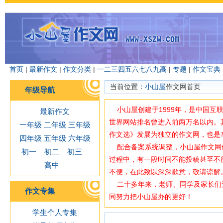
首页
|
最新作文
|
作文分类
|
一
二
三
四
五
六
七
八
九
高
|
专题
|
作文宝典
当前位置：
小山屋
作文网首页
年级导航
小山屋创建于1999年，是中国互
最新作文
世界网站排名曾进入前两万名以内。
一年级
二年级
三年级
作文选》发展为独立的作文网，也是
四年级
五年级
六年级
配合备案系统调整，小山屋作文网使用域
初一
初二
初三
过程中，有一段时间不能投稿甚至不
高中
不便，在此致以深深歉意，敬请谅解
二十多年来，老师、同学及家长们
作文专集
同努力把小山屋办的更好！
学生个人专集