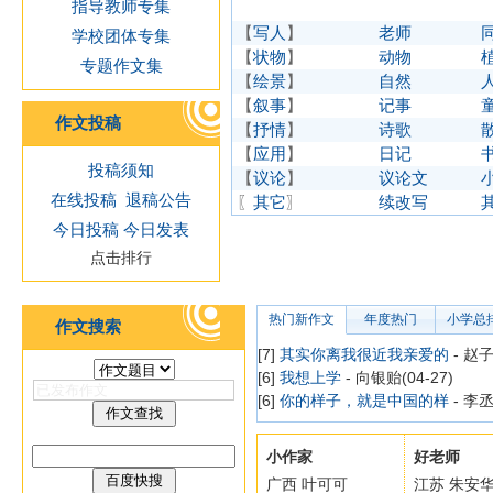
指导教师专集
【
写人
】
老师
学校团体专集
【
状物
】
动物
专题作文集
【
绘景
】
自然
【
叙事
】
记事
作文投稿
【
抒情
】
诗歌
【
应用
】
日记
投稿须知
【
议论
】
议论文
在线投稿
退稿公告
〖
其它
〗
续改写
今日投稿
今日发表
点击排行
热门新作文
年度热门
小学总
作文搜索
[7]
其实你离我很近我亲爱的
- 赵子
[6]
我想上学
- 向银贻(04-27)
[6]
你的样子，就是中国的样
- 李丞
小作家
好老师
广西 叶可可
江苏 朱安