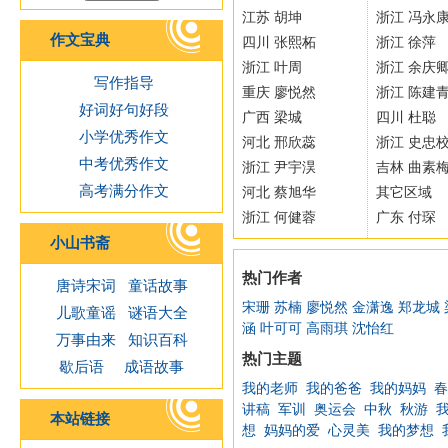
江苏 胡坤
浙江 冯永
作文宝典
四川 张熙柘
浙江 徐萍
浙江 叶周
浙江 余庆
写作指导
重庆 廖悦然
浙江 陈建
好词好句好段
广西 梁城
四川 杜聪
小学优秀作文
河北 邢欣蕊
浙江 史忠
中考优秀作文
浙江 尹宇淏
吉林 曲素
高考满分作文
河北 蔡旭华
其它区域
浙江 何健蓉
广东 付琛
小山书斋
热门作者
唐诗宋词
童话故事
宋珊
苏楠
廖悦然
金潇逸
郑龙城
儿歌童谣
谜语大全
涵
叶可可
高雨琪
沈怡红
万事由来
知识百科
热门主题
歇后语
成语故事
我的老师
我的爸爸
我的妈妈
春
讲稿
军训
奥运会
中秋
秋游
本站链接
想
妈妈的爱
心灵美
我的梦想