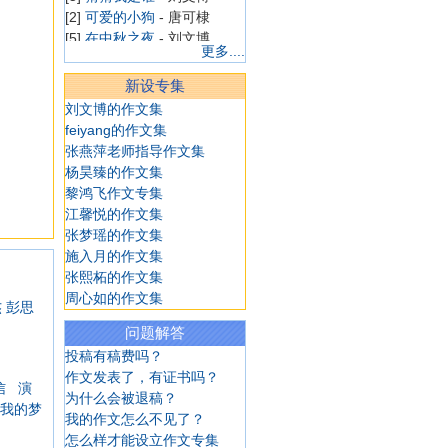
[2]
可爱的小狗
- 唐可棣
[5]
在中秋之夜
- 刘文博
更多....
[5]
中秋梦未圆
- 刘文博
[5]
平凡，也是一种美
- 刘文
新设专集
博
刘文博的作文集
[4]
日记一则
- 华嘉璐
feiyang的作文集
[4]
学游泳
- 华嘉璐
张燕萍老师指导作文集
[4]
日记一则
- 华嘉璐
杨昊臻的作文集
[4]
漂亮的喷泉
- 陈溢
黎鸿飞作文专集
[4]
做梦
- 陈溢
江馨悦的作文集
[4]
学游泳
- 陈溢
张梦瑶的作文集
[4]
我十岁生日啦
- 陈溢
施入月的作文集
[4]
看田野
- 陈溢
张熙柘的作文集
[4]
海皮岛水世界
- 陈溢
周心如的作文集
[7]
一去不复返的小学
- 商艺
杰
彭思
博
问题解答
[4]
我想当个魔法师
- 韩雨菲
投稿有稿费吗？
[4]
游上海野生动物园
- 韩雨
作文发表了，有证书吗？
信
演
菲
为什么会被退稿？
我的梦
[4]
逛商场
- 韩雨菲
我的作文怎么不见了？
[4]
老妈减肥记
- 韩雨菲
怎么样才能设立作文专集