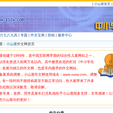
|
小山屋首页
六
七
八
九
高
|
专题
|
作文宝典
|
投稿
|
服务中心
置：
小山屋
作文网首页
创建于1999年，是中国互联网早期的综合性儿童网站之一，
站排名曾进入前两万名以内。其中极受欢迎的栏目《中小学生
》发展为独立的作文网，也是车内最早的作文网站。
案系统调整，小山屋作文网使用域名：www.xszw.com。调整
，有一段时间不能投稿甚至不能正常访问，给大家带来了许多
在此致以深深歉意，敬请谅解。
年来，老师、同学及家长们无私地给予小山屋很多支持，非常感谢！让
把小山屋办的更好！
作文分类