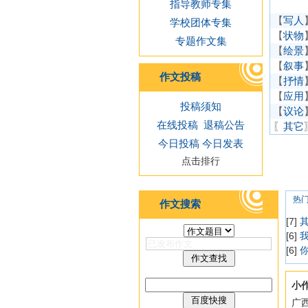
指导教师专集
【
写人
学校团体专集
【
状物
专题作文集
【
绘景
【
叙事
作文投稿
【
抒情
【
应用
投稿须知
【
议论
在线投稿
退稿公告
〖
其它
今日投稿
今日发表
点击排行
热
作文搜索
[7]
[6]
[6]
小
广