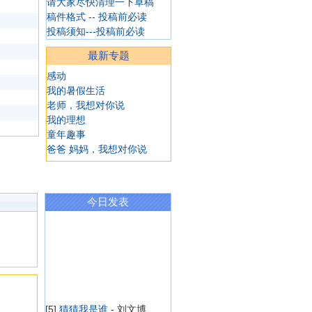
请大家尽快清理一下草稿
稿件格式 -- 投稿前必读
投稿须知---投稿前必读
最新专题
感动
我的暑假生活
老师，我想对你说
我的理想
童年趣事
爸爸 妈妈，我想对你说
今日发表
[5]
猜猜我是谁
- 刘文博