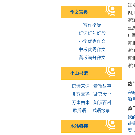
江苏
作文宝典
四
浙江
写作指导
重
好词好句好段
广西
小学优秀作文
河
中考优秀作文
浙
高考满分作文
河
浙
小山书斋
热
唐诗宋词
童话故事
宋
儿歌童谣
谜语大全
涵
万事由来
知识百科
热
歇后语
成语故事
我
讲
本站链接
想