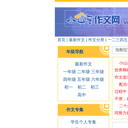
首页
|
最新作文
|
作文分类
|
一
二
三
四
五
当前位
年级导航
小山屋
最新作文
世界网
一年级
二年级
三年级
作文选
四年级
五年级
六年级
配合备
初一
初二
初三
过程中
高中
不便，
二十多
作文专集
同努力
学生个人专集