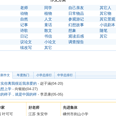
】
老师
同学
自己亲友
其它人
】
动物
植物
日常物品
其它物
】
自然
人文
参观游记
其它景观
】
记事
童话
幻想故事
小说剧本
】
诗歌
散文
想象
随笔
】
日记
书信
观读后感
其它
】
议论文
小论文
调查报告
〗
续改写
其它
门新作文
年度热门
小学总排行
中学总排行
其实你离我很近我亲爱的
- 赵子涵(04-20)
我想上学
- 向银贻(04-27)
你的样子，就是中国的样
- 李丞康(05-05)
作家
好老师
先进集体
西 叶可可
江苏 朱安华
嵊州市剡山小学