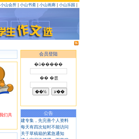
|
小山会所
|
小山书斋
|
小山画廊
|
小山乐园
|
会员登陆
�û�����
�� �룺
公告
我们共
建专集，先完善个人资料
每天有四次短时不能访问
关于草稿箱的紧急通知