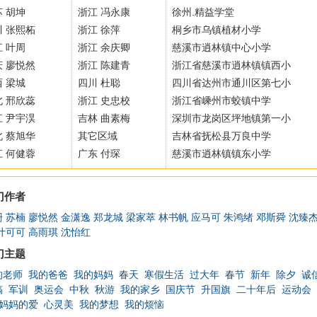
 胡坤
浙江 冯永康
徐州.精益学堂
川 张熙柘
浙江 徐萍
桐乡市乌镇植材小学
 叶周
浙江 余庆卿
慈溪市逍林镇中心小学
庆 廖悦然
浙江 陈建青
浙江省慈溪市逍林镇镇西小
 梁城
四川 杜聪
四川省达州市通川区第七小
北 邢欣蕊
浙江 史忠校
浙江省嵊州市蛟镇中学
江 尹宇淏
吉林 曲素梅
深圳市龙岗区坪地镇第一小
北 蔡旭华
其它区域
吉林省抚松县万良中学
江 何健蓉
广东 付琛
慈溪市逍林镇镇东小学
门作者
珊
苏楠
廖悦然
金潇逸
郑龙城
梁家萃
林书帆
应马可
朱鸿绪
邓斯舜
沈臻
叶可可
高雨琪
沈怡红
门主题
的老师
我的爸爸
我的妈妈
春天
寒假生活
过大年
春节
新年
除夕
诚
稿
军训
奥运会
中秋
秋游
我的家乡
国庆节
升国旗
二十年后
运动会
妈妈的爱
心灵美
我的梦想
我的烦恼