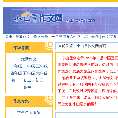
首页
|
最新作文
|
作文分类
|
一
二
三
四
五
六
七
八
九
高
|
专题
|
作文宝典
当前位置：
小山屋
作文网首页
年级导航
小山屋创建于1999年，是中国互
最新作文
世界网站排名曾进入前两万名以内。
一年级
二年级
三年级
作文选》发展为独立的作文网，也是
四年级
五年级
六年级
配合备案系统调整，小山屋作文网使用域
初一
初二
初三
过程中，有一段时间不能投稿甚至不
高中
不便，在此致以深深歉意，敬请谅解
二十多年来，老师、同学及家长们
作文专集
同努力把小山屋办的更好！
学生个人专集