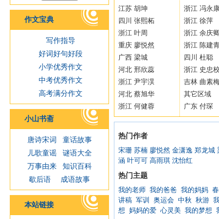
江苏 胡坤
浙江 冯永
作文宝典
四川 张熙柘
浙江 徐萍
浙江 叶周
浙江 余庆
写作指导
重庆 廖悦然
浙江 陈建
好词好句好段
广西 梁城
四川 杜聪
小学优秀作文
河北 邢欣蕊
浙江 史忠
中考优秀作文
浙江 尹宇淏
吉林 曲素
高考满分作文
河北 蔡旭华
其它区域
浙江 何健蓉
广东 付琛
小山书斋
热门作者
唐诗宋词
童话故事
宋珊
苏楠
廖悦然
金潇逸
郑龙城
儿歌童谣
谜语大全
涵
叶可可
高雨琪
沈怡红
万事由来
知识百科
热门主题
歇后语
成语故事
我的老师
我的爸爸
我的妈妈
春
讲稿
军训
奥运会
中秋
秋游
本站链接
想
妈妈的爱
心灵美
我的梦想