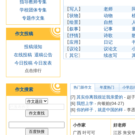
指导教师专集
【
写人
】
老师
学校团体专集
【
状物
】
动物
专题作文集
【
绘景
】
自然
【
叙事
】
记事
作文投稿
【
抒情
】
诗歌
【
应用
】
日记
投稿须知
【
议论
】
议论文
在线投稿
退稿公告
〖
其它
〗
续改写
今日投稿
今日发表
点击排行
热门新作文
年度热门
小学总
作文搜索
[7]
其实你离我很近我亲爱的
- 赵子
[6]
我想上学
- 向银贻(04-27)
[6]
你的样子，就是中国的样
- 李丞
小作家
好老师
广西 叶可可
江苏 朱安