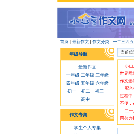
首页
|
最新作文
|
作文分类
|
一
二
三
四
五
当前位
年级导航
小山屋
最新作文
世界网
一年级
二年级
三年级
作文选
四年级
五年级
六年级
配合备
初一
初二
初三
过程中
高中
不便，
二十多
作文专集
同努力
学生个人专集