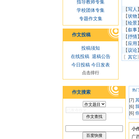
指导教师专集
【
写人
学校团体专集
【
状物
专题作文集
【
绘景
【
叙事
作文投稿
【
抒情
【
应用
投稿须知
【
议论
在线投稿
退稿公告
〖
其它
今日投稿
今日发表
点击排行
热
作文搜索
[7]
[6]
[6]
小
广