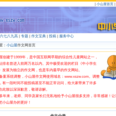
|
小山屋首页
六
七
八
九
高
|
专题
|
作文宝典
|
投稿
|
服务中心
置：
小山屋
作文网首页
创建于1999年，是中国互联网早期的综合性儿童网站之一，
站排名曾进入前两万名以内。其中极受欢迎的栏目《中小学生
》发展为独立的作文网，也是车内最早的作文网站。
案系统调整，小山屋作文网使用域名：www.xszw.com。调整
，有一段时间不能投稿甚至不能正常访问，给大家带来了许多
在此致以深深歉意，敬请谅解。
年来，老师、同学及家长们无私地给予小山屋很多支持，非常感谢！让
把小山屋办的更好！
作文分类