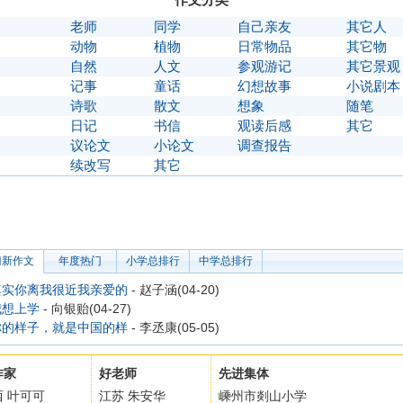
】
老师
同学
自己亲友
其它人
】
动物
植物
日常物品
其它物
】
自然
人文
参观游记
其它景观
】
记事
童话
幻想故事
小说剧本
】
诗歌
散文
想象
随笔
】
日记
书信
观读后感
其它
】
议论文
小论文
调查报告
〗
续改写
其它
门新作文
年度热门
小学总排行
中学总排行
其实你离我很近我亲爱的
- 赵子涵(04-20)
我想上学
- 向银贻(04-27)
你的样子，就是中国的样
- 李丞康(05-05)
作家
好老师
先进集体
西 叶可可
江苏 朱安华
嵊州市剡山小学