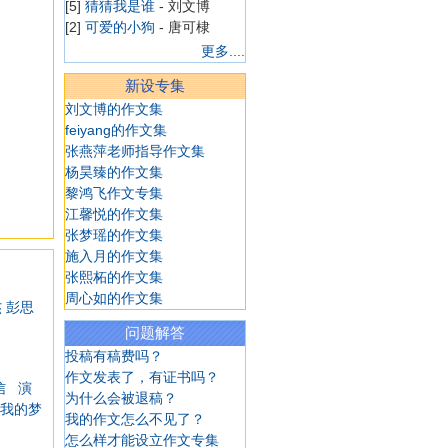
[5]
猜猜我是谁
- 刘文博
[2]
可爱的小狗
- 唐可棣
[5]
在中秋之夜
- 刘文博
更多....
[5]
中秋梦未圆
- 刘文博
新设专集
[5]
平凡，也是一种美
- 刘文
博
刘文博的作文集
[4]
日记一则
- 华嘉璐
feiyang的作文集
[4]
学游泳
- 华嘉璐
张燕萍老师指导作文集
[4]
日记一则
- 华嘉璐
杨昊臻的作文集
[4]
漂亮的喷泉
- 陈溢
黎鸿飞作文专集
[4]
做梦
- 陈溢
江馨悦的作文集
[4]
学游泳
- 陈溢
张梦瑶的作文集
[4]
我十岁生日啦
- 陈溢
施入月的作文集
[4]
看田野
- 陈溢
张熙柘的作文集
[4]
海皮岛水世界
- 陈溢
周心如的作文集
杰
彭思
[7]
一去不复返的小学
- 商艺
问题解答
博
投稿有稿费吗？
[4]
我想当个魔法师
- 韩雨菲
作文发表了，有证书吗？
[4]
游上海野生动物园
- 韩雨
信
演
为什么会被退稿？
菲
我的梦
我的作文怎么不见了？
[4]
逛商场
- 韩雨菲
怎么样才能设立作文专集
[4]
老妈减肥记
- 韩雨菲