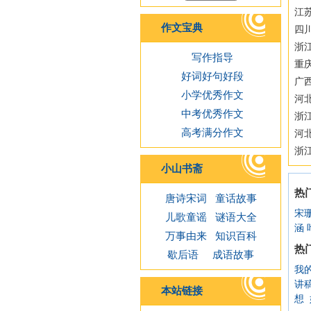
江苏
作文宝典
四
浙江
写作指导
重
好词好句好段
广西
小学优秀作文
河
中考优秀作文
浙
高考满分作文
河
浙
小山书斋
热
唐诗宋词
童话故事
宋
儿歌童谣
谜语大全
涵
万事由来
知识百科
热
歇后语
成语故事
我
讲
本站链接
想