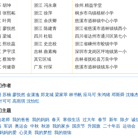
 胡坤
浙江 冯永康
徐州.精益学堂
川 张熙柘
浙江 徐萍
桐乡市乌镇植材小学
 叶周
浙江 余庆卿
慈溪市逍林镇中心小学
庆 廖悦然
浙江 陈建青
浙江省慈溪市逍林镇镇西小
 梁城
四川 杜聪
四川省达州市通川区第七小
北 邢欣蕊
浙江 史忠校
浙江省嵊州市蛟镇中学
江 尹宇淏
吉林 曲素梅
深圳市龙岗区坪地镇第一小
北 蔡旭华
其它区域
吉林省抚松县万良中学
江 何健蓉
广东 付琛
慈溪市逍林镇镇东小学
门作者
珊
苏楠
廖悦然
金潇逸
郑龙城
梁家萃
林书帆
应马可
朱鸿绪
邓斯舜
沈臻
叶可可
高雨琪
沈怡红
门主题
的老师
我的爸爸
我的妈妈
春天
寒假生活
过大年
春节
新年
除夕
诚
稿
军训
奥运会
中秋
秋游
我的家乡
国庆节
升国旗
二十年后
运动会
妈妈的爱
心灵美
我的梦想
我的烦恼