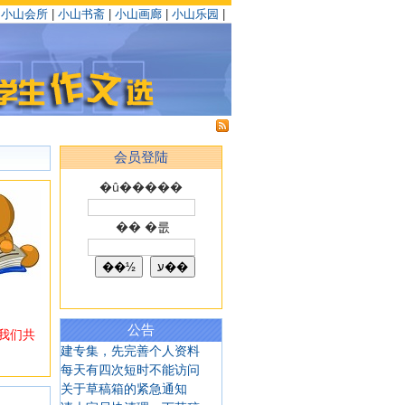
|
小山会所
|
小山书斋
|
小山画廊
|
小山乐园
|
会员登陆
�û�����
�� �룺
公告
我们共
建专集，先完善个人资料
每天有四次短时不能访问
关于草稿箱的紧急通知