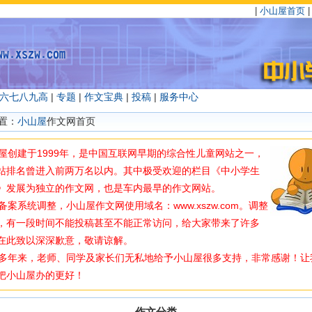
|
小山屋首页
六
七
八
九
高
|
专题
|
作文宝典
|
投稿
|
服务中心
置：
小山屋
作文网首页
创建于1999年，是中国互联网早期的综合性儿童网站之一，
站排名曾进入前两万名以内。其中极受欢迎的栏目《中小学生
》发展为独立的作文网，也是车内最早的作文网站。
案系统调整，小山屋作文网使用域名：www.xszw.com。调整
，有一段时间不能投稿甚至不能正常访问，给大家带来了许多
在此致以深深歉意，敬请谅解。
年来，老师、同学及家长们无私地给予小山屋很多支持，非常感谢！让
把小山屋办的更好！
作文分类