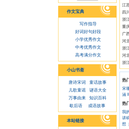
江苏
作文宝典
四
浙江
写作指导
重
好词好句好段
广西
小学优秀作文
河
中考优秀作文
浙
高考满分作文
河
浙
小山书斋
热
唐诗宋词
童话故事
宋
儿歌童谣
谜语大全
涵
万事由来
知识百科
热
歇后语
成语故事
我
讲
本站链接
想