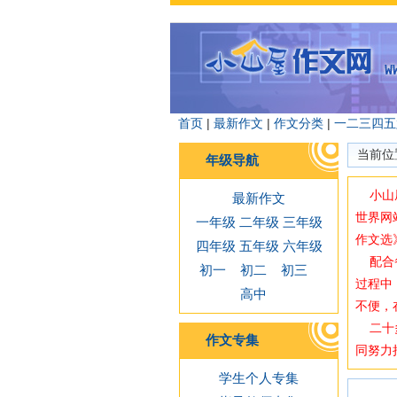
首页
|
最新作文
|
作文分类
|
一
二
三
四
五
当前位
年级导航
小山屋
最新作文
世界网
一年级
二年级
三年级
作文选
四年级
五年级
六年级
配合备
初一
初二
初三
过程中
高中
不便，
二十多
作文专集
同努力
学生个人专集