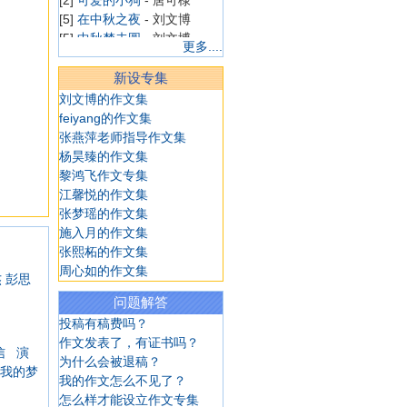
[5]
在中秋之夜
- 刘文博
[5]
中秋梦未圆
- 刘文博
更多....
[5]
平凡，也是一种美
- 刘文
博
新设专集
[4]
日记一则
- 华嘉璐
刘文博的作文集
[4]
学游泳
- 华嘉璐
feiyang的作文集
[4]
日记一则
- 华嘉璐
张燕萍老师指导作文集
[4]
漂亮的喷泉
- 陈溢
杨昊臻的作文集
[4]
做梦
- 陈溢
黎鸿飞作文专集
[4]
学游泳
- 陈溢
江馨悦的作文集
[4]
我十岁生日啦
- 陈溢
张梦瑶的作文集
[4]
看田野
- 陈溢
施入月的作文集
[4]
海皮岛水世界
- 陈溢
张熙柘的作文集
[7]
一去不复返的小学
- 商艺
周心如的作文集
杰
彭思
博
[4]
我想当个魔法师
- 韩雨菲
问题解答
[4]
游上海野生动物园
- 韩雨
投稿有稿费吗？
菲
作文发表了，有证书吗？
信
演
[4]
逛商场
- 韩雨菲
为什么会被退稿？
我的梦
[4]
老妈减肥记
- 韩雨菲
我的作文怎么不见了？
[4]
我学会了苦瓜炒蛋
- 韩雨
怎么样才能设立作文专集