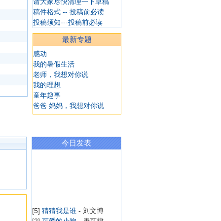
请大家尽快清理一下草稿
稿件格式 -- 投稿前必读
投稿须知---投稿前必读
最新专题
感动
我的暑假生活
老师，我想对你说
我的理想
童年趣事
爸爸 妈妈，我想对你说
今日发表
[5]
猜猜我是谁
- 刘文博
[2]
可爱的小狗
- 唐可棣