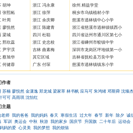
 胡坤
浙江 冯永康
徐州.精益学堂
川 张熙柘
浙江 徐萍
桐乡市乌镇植材小学
 叶周
浙江 余庆卿
慈溪市逍林镇中心小学
庆 廖悦然
浙江 陈建青
浙江省慈溪市逍林镇镇西小
 梁城
四川 杜聪
四川省达州市通川区第七小
北 邢欣蕊
浙江 史忠校
浙江省嵊州市蛟镇中学
江 尹宇淏
吉林 曲素梅
深圳市龙岗区坪地镇第一小
北 蔡旭华
其它区域
吉林省抚松县万良中学
江 何健蓉
广东 付琛
慈溪市逍林镇镇东小学
门作者
珊
苏楠
廖悦然
金潇逸
郑龙城
梁家萃
林书帆
应马可
朱鸿绪
邓斯舜
沈臻
叶可可
高雨琪
沈怡红
门主题
的老师
我的爸爸
我的妈妈
春天
寒假生活
过大年
春节
新年
除夕
诚
稿
军训
奥运会
中秋
秋游
我的家乡
国庆节
升国旗
二十年后
运动会
妈妈的爱
心灵美
我的梦想
我的烦恼