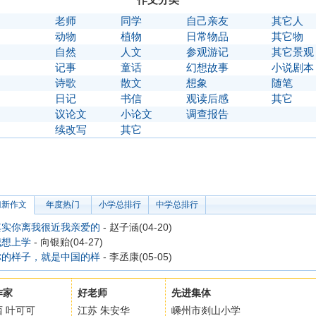
】
老师
同学
自己亲友
其它人
】
动物
植物
日常物品
其它物
】
自然
人文
参观游记
其它景观
】
记事
童话
幻想故事
小说剧本
】
诗歌
散文
想象
随笔
】
日记
书信
观读后感
其它
】
议论文
小论文
调查报告
〗
续改写
其它
门新作文
年度热门
小学总排行
中学总排行
其实你离我很近我亲爱的
- 赵子涵(04-20)
我想上学
- 向银贻(04-27)
你的样子，就是中国的样
- 李丞康(05-05)
作家
好老师
先进集体
西 叶可可
江苏 朱安华
嵊州市剡山小学