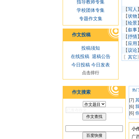
指导教师专集
【
写人
学校团体专集
【
状物
专题作文集
【
绘景
【
叙事
作文投稿
【
抒情
【
应用
投稿须知
【
议论
在线投稿
退稿公告
〖
其它
今日投稿
今日发表
点击排行
热
作文搜索
[7]
[6]
[6]
小
广