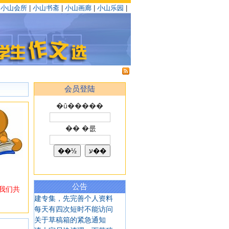
|
小山会所
|
小山书斋
|
小山画廊
|
小山乐园
|
会员登陆
�û�����
�� �룺
公告
我们共
建专集，先完善个人资料
每天有四次短时不能访问
关于草稿箱的紧急通知