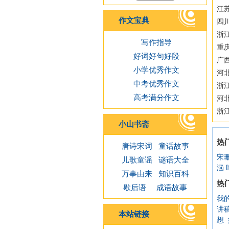
江苏
作文宝典
四
浙江
写作指导
重
好词好句好段
广西
小学优秀作文
河
中考优秀作文
浙
高考满分作文
河
浙
小山书斋
热
唐诗宋词
童话故事
宋
儿歌童谣
谜语大全
涵
万事由来
知识百科
热
歇后语
成语故事
我
讲
本站链接
想