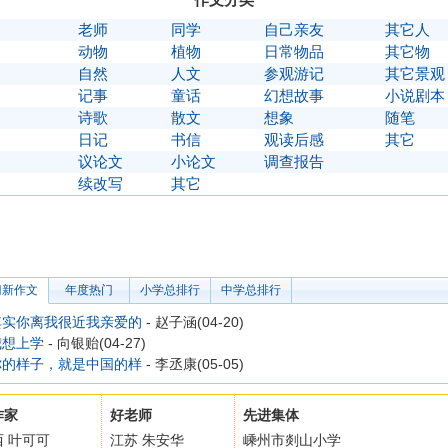
】
老师
同学
自己亲友
其它人
】
动物
植物
日常物品
其它物
】
自然
人文
参观游记
其它景观
】
记事
童话
幻想故事
小说剧本
】
诗歌
散文
想象
随笔
】
日记
书信
观读后感
其它
】
议论文
小论文
调查报告
〗
续改写
其它
门新作文
年度热门
小学总排行
中学总排行
其实你离我很近我亲爱的
- 赵子涵(04-20)
我想上学
- 向银贻(04-27)
你的样子，就是中国的样
- 李丞康(05-05)
作家
好老师
先进集体
西 叶可可
江苏 朱安华
嵊州市剡山小学