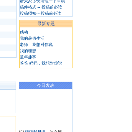
请大家尽快清理一下草稿
稿件格式 -- 投稿前必读
投稿须知---投稿前必读
最新专题
感动
我的暑假生活
老师，我想对你说
我的理想
童年趣事
爸爸 妈妈，我想对你说
今日发表
[5]
猜猜我是谁
- 刘文博