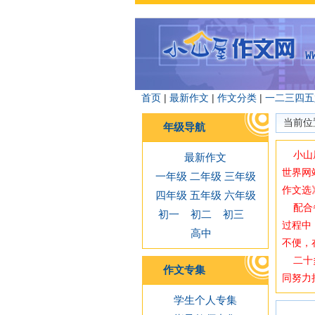
首页
|
最新作文
|
作文分类
|
一
二
三
四
五
当前位
年级导航
小山屋
最新作文
世界网
一年级
二年级
三年级
作文选
四年级
五年级
六年级
配合备
初一
初二
初三
过程中
高中
不便，
二十多
作文专集
同努力
学生个人专集