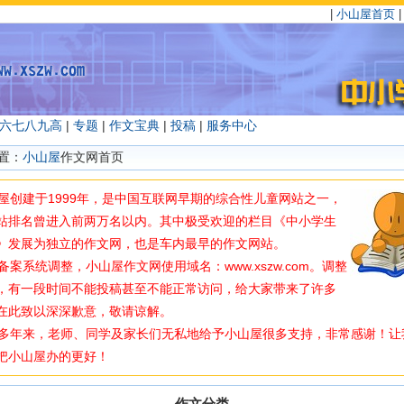
|
小山屋首页
六
七
八
九
高
|
专题
|
作文宝典
|
投稿
|
服务中心
置：
小山屋
作文网首页
创建于1999年，是中国互联网早期的综合性儿童网站之一，
站排名曾进入前两万名以内。其中极受欢迎的栏目《中小学生
》发展为独立的作文网，也是车内最早的作文网站。
案系统调整，小山屋作文网使用域名：www.xszw.com。调整
，有一段时间不能投稿甚至不能正常访问，给大家带来了许多
在此致以深深歉意，敬请谅解。
年来，老师、同学及家长们无私地给予小山屋很多支持，非常感谢！让
把小山屋办的更好！
作文分类