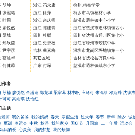
 胡坤
浙江 冯永康
徐州.精益学堂
川 张熙柘
浙江 徐萍
桐乡市乌镇植材小学
 叶周
浙江 余庆卿
慈溪市逍林镇中心小学
庆 廖悦然
浙江 陈建青
浙江省慈溪市逍林镇镇西小
 梁城
四川 杜聪
四川省达州市通川区第七小
北 邢欣蕊
浙江 史忠校
浙江省嵊州市蛟镇中学
江 尹宇淏
吉林 曲素梅
深圳市龙岗区坪地镇第一小
北 蔡旭华
其它区域
吉林省抚松县万良中学
江 何健蓉
广东 付琛
慈溪市逍林镇镇东小学
门作者
珊
苏楠
廖悦然
金潇逸
郑龙城
梁家萃
林书帆
应马可
朱鸿绪
邓斯舜
沈臻
叶可可
高雨琪
沈怡红
门主题
的老师
我的爸爸
我的妈妈
春天
寒假生活
过大年
春节
新年
除夕
诚
稿
军训
奥运会
中秋
秋游
我的家乡
国庆节
升国旗
二十年后
运动会
妈妈的爱
心灵美
我的梦想
我的烦恼