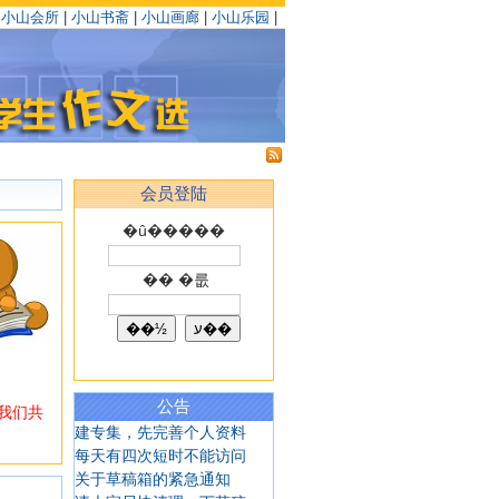
|
小山会所
|
小山书斋
|
小山画廊
|
小山乐园
|
会员登陆
�û�����
�� �룺
公告
我们共
建专集，先完善个人资料
每天有四次短时不能访问
关于草稿箱的紧急通知