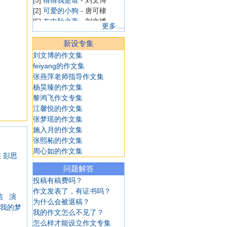
[2]
可爱的小狗
- 唐可棣
[5]
在中秋之夜
- 刘文博
更多....
[5]
中秋梦未圆
- 刘文博
[5]
平凡，也是一种美
- 刘文
新设专集
博
刘文博的作文集
[4]
日记一则
- 华嘉璐
feiyang的作文集
[4]
学游泳
- 华嘉璐
张燕萍老师指导作文集
[4]
日记一则
- 华嘉璐
杨昊臻的作文集
[4]
漂亮的喷泉
- 陈溢
黎鸿飞作文专集
[4]
做梦
- 陈溢
江馨悦的作文集
[4]
学游泳
- 陈溢
张梦瑶的作文集
[4]
我十岁生日啦
- 陈溢
施入月的作文集
[4]
看田野
- 陈溢
张熙柘的作文集
[4]
海皮岛水世界
- 陈溢
周心如的作文集
杰
彭思
[7]
一去不复返的小学
- 商艺
博
问题解答
[4]
我想当个魔法师
- 韩雨菲
投稿有稿费吗？
[4]
游上海野生动物园
- 韩雨
作文发表了，有证书吗？
信
演
菲
为什么会被退稿？
我的梦
[4]
逛商场
- 韩雨菲
我的作文怎么不见了？
[4]
老妈减肥记
- 韩雨菲
怎么样才能设立作文专集