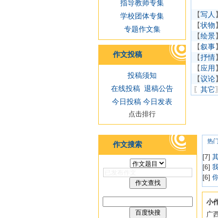
指导教师专集
【
写人
学校团体专集
【
状物
专题作文集
【
绘景
【
叙事
作文投稿
【
抒情
【
应用
投稿须知
【
议论
在线投稿
退稿公告
〖
其它
今日投稿
今日发表
点击排行
热
作文搜索
[7]
[6]
[6]
小
广