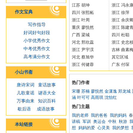
江苏 胡坤
浙江 冯永
作文宝典
四川 张熙柘
浙江 徐萍
浙江 叶周
浙江 余庆
写作指导
重庆 廖悦然
浙江 陈建
好词好句好段
广西 梁城
四川 杜聪
小学优秀作文
河北 邢欣蕊
浙江 史忠
中考优秀作文
浙江 尹宇淏
吉林 曲素
高考满分作文
河北 蔡旭华
其它区域
浙江 何健蓉
广东 付琛
小山书斋
热门作者
唐诗宋词
童话故事
宋珊
苏楠
廖悦然
金潇逸
郑龙城
儿歌童谣
谜语大全
涵
叶可可
高雨琪
沈怡红
万事由来
知识百科
热门主题
歇后语
成语故事
我的老师
我的爸爸
我的妈妈
春
讲稿
军训
奥运会
中秋
秋游
本站链接
想
妈妈的爱
心灵美
我的梦想