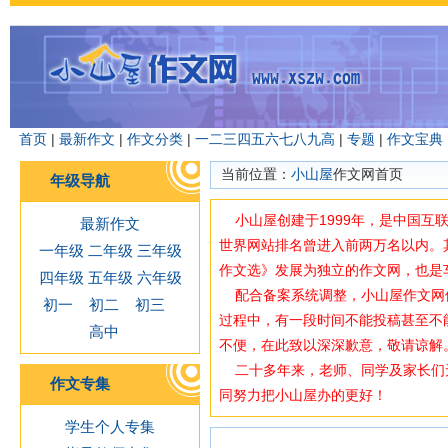
首页
|
最新作文
|
作文分类
|
一
二
三
四
五
六
七
八
九
高
|
专题
|
作文宝典
当前位置：
小山屋
作文网首页
年级导航
小山屋创建于1999年，是中国互
最新作文
世界网站排名曾进入前两万名以内。
一年级
二年级
三年级
作文选》发展为独立的作文网，也是
四年级
五年级
六年级
配合备案系统调整，小山屋作文网使用域
初一
初二
初三
过程中，有一段时间不能投稿甚至不
高中
不便，在此致以深深歉意，敬请谅解
二十多年来，老师、同学及家长们
作文专集
同努力把小山屋办的更好！
学生个人专集