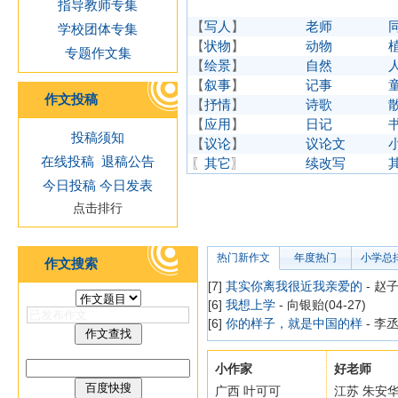
指导教师专集
【
写人
】
老师
学校团体专集
【
状物
】
动物
专题作文集
【
绘景
】
自然
【
叙事
】
记事
作文投稿
【
抒情
】
诗歌
【
应用
】
日记
投稿须知
【
议论
】
议论文
在线投稿
退稿公告
〖
其它
〗
续改写
今日投稿
今日发表
点击排行
热门新作文
年度热门
小学总
作文搜索
[7]
其实你离我很近我亲爱的
- 赵子
[6]
我想上学
- 向银贻(04-27)
[6]
你的样子，就是中国的样
- 李丞
小作家
好老师
广西 叶可可
江苏 朱安