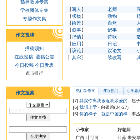
指导教师专集
【
写人
】
老师
学校团体专集
【
状物
】
动物
专题作文集
【
绘景
】
自然
【
叙事
】
记事
作文投稿
【
抒情
】
诗歌
【
应用
】
日记
投稿须知
【
议论
】
议论文
在线投稿
退稿公告
〖
其它
〗
续改写
今日投稿
今日发表
点击排行
热门新作文
年度热门
小学总
作文搜索
[7]
其实你离我很近我亲爱的
- 赵子
[6]
我想上学
- 向银贻(04-27)
[6]
你的样子，就是中国的样
- 李丞
小作家
好老师
广西 叶可可
江苏 朱安