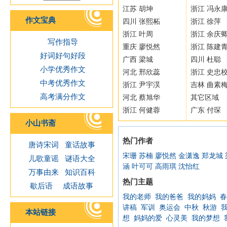
江苏 胡坤
浙江 冯永
作文宝典
四川 张熙柘
浙江 徐萍
浙江 叶周
浙江 余庆
写作指导
重庆 廖悦然
浙江 陈建
好词好句好段
广西 梁城
四川 杜聪
小学优秀作文
河北 邢欣蕊
浙江 史忠
中考优秀作文
浙江 尹宇淏
吉林 曲素
高考满分作文
河北 蔡旭华
其它区域
浙江 何健蓉
广东 付琛
小山书斋
热门作者
唐诗宋词
童话故事
宋珊
苏楠
廖悦然
金潇逸
郑龙城
儿歌童谣
谜语大全
涵
叶可可
高雨琪
沈怡红
万事由来
知识百科
热门主题
歇后语
成语故事
我的老师
我的爸爸
我的妈妈
春
讲稿
军训
奥运会
中秋
秋游
本站链接
想
妈妈的爱
心灵美
我的梦想