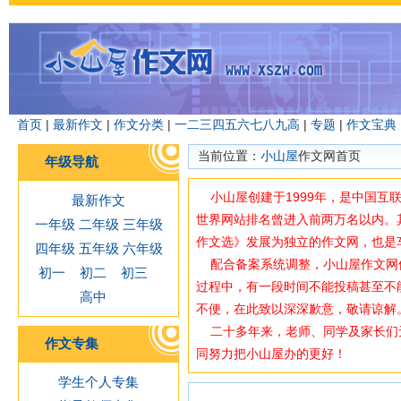
首页
|
最新作文
|
作文分类
|
一
二
三
四
五
六
七
八
九
高
|
专题
|
作文宝典
当前位置：
小山屋
作文网首页
年级导航
小山屋创建于1999年，是中国互
最新作文
世界网站排名曾进入前两万名以内。
一年级
二年级
三年级
作文选》发展为独立的作文网，也是
四年级
五年级
六年级
配合备案系统调整，小山屋作文网使用域
初一
初二
初三
过程中，有一段时间不能投稿甚至不
高中
不便，在此致以深深歉意，敬请谅解
二十多年来，老师、同学及家长们
作文专集
同努力把小山屋办的更好！
学生个人专集