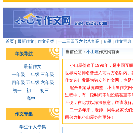
首页
|
最新作文
|
作文分类
|
一
二
三
四
五
六
七
八
九
高
|
专题
|
作文宝典
当前位置：
小山屋
作文网首页
年级导航
小山屋创建于1999年，是中国互
最新作文
世界网站排名曾进入前两万名以内。
一年级
二年级
三年级
作文选》发展为独立的作文网，也是
四年级
五年级
六年级
配合备案系统调整，小山屋作文网使用域
初一
初二
初三
过程中，有一段时间不能投稿甚至不
高中
不便，在此致以深深歉意，敬请谅解
二十多年来，老师、同学及家长们
作文专集
同努力把小山屋办的更好！
学生个人专集