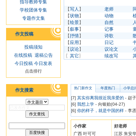
指导教师专集
【
写人
】
老师
学校团体专集
【
状物
】
动物
专题作文集
【
绘景
】
自然
【
叙事
】
记事
作文投稿
【
抒情
】
诗歌
【
应用
】
日记
投稿须知
【
议论
】
议论文
在线投稿
退稿公告
〖
其它
〗
续改写
今日投稿
今日发表
点击排行
热门新作文
年度热门
小学总
作文搜索
[7]
其实你离我很近我亲爱的
- 赵子
[6]
我想上学
- 向银贻(04-27)
[6]
你的样子，就是中国的样
- 李丞
小作家
好老师
广西 叶可可
江苏 朱安