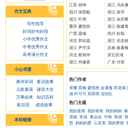
江苏 胡坤
浙江 冯永
作文宝典
四川 张熙柘
浙江 徐萍
浙江 叶周
浙江 余庆
写作指导
重庆 廖悦然
浙江 陈建
好词好句好段
广西 梁城
四川 杜聪
小学优秀作文
河北 邢欣蕊
浙江 史忠
中考优秀作文
浙江 尹宇淏
吉林 曲素
高考满分作文
河北 蔡旭华
其它区域
浙江 何健蓉
广东 付琛
小山书斋
热门作者
唐诗宋词
童话故事
宋珊
苏楠
廖悦然
金潇逸
郑龙城
儿歌童谣
谜语大全
涵
叶可可
高雨琪
沈怡红
万事由来
知识百科
热门主题
歇后语
成语故事
我的老师
我的爸爸
我的妈妈
春
讲稿
军训
奥运会
中秋
秋游
本站链接
想
妈妈的爱
心灵美
我的梦想