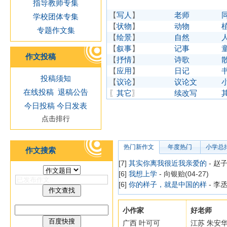
指导教师专集
【
写人
】
老师
学校团体专集
【
状物
】
动物
专题作文集
【
绘景
】
自然
【
叙事
】
记事
作文投稿
【
抒情
】
诗歌
【
应用
】
日记
投稿须知
【
议论
】
议论文
在线投稿
退稿公告
〖
其它
〗
续改写
今日投稿
今日发表
点击排行
热门新作文
年度热门
小学总
作文搜索
[7]
其实你离我很近我亲爱的
- 赵子
[6]
我想上学
- 向银贻(04-27)
[6]
你的样子，就是中国的样
- 李丞
小作家
好老师
广西 叶可可
江苏 朱安