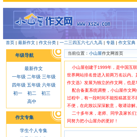
首页
|
最新作文
|
作文分类
|
一
二
三
四
五
六
七
八
九
高
|
专题
|
作文宝典
当前位置：
小山屋
作文网首页
年级导航
小山屋创建于1999年，是中国互
最新作文
世界网站排名曾进入前两万名以内。
一年级
二年级
三年级
作文选》发展为独立的作文网，也是
四年级
五年级
六年级
配合备案系统调整，小山屋作文网使用域
初一
初二
初三
过程中，有一段时间不能投稿甚至不
高中
不便，在此致以深深歉意，敬请谅解
二十多年来，老师、同学及家长们
作文专集
同努力把小山屋办的更好！
学生个人专集