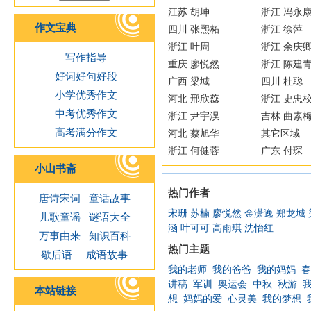
江苏 胡坤
浙江 冯永
作文宝典
四川 张熙柘
浙江 徐萍
浙江 叶周
浙江 余庆
写作指导
重庆 廖悦然
浙江 陈建
好词好句好段
广西 梁城
四川 杜聪
小学优秀作文
河北 邢欣蕊
浙江 史忠
中考优秀作文
浙江 尹宇淏
吉林 曲素
高考满分作文
河北 蔡旭华
其它区域
浙江 何健蓉
广东 付琛
小山书斋
热门作者
唐诗宋词
童话故事
宋珊
苏楠
廖悦然
金潇逸
郑龙城
儿歌童谣
谜语大全
涵
叶可可
高雨琪
沈怡红
万事由来
知识百科
热门主题
歇后语
成语故事
我的老师
我的爸爸
我的妈妈
春
讲稿
军训
奥运会
中秋
秋游
本站链接
想
妈妈的爱
心灵美
我的梦想